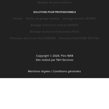
Mobilier de jeux extérieur
SOLUTIONS POUR PROFESSIONNELS
Portails
Portes de garage bardées
Bardage en bois VETEDY
Bardage aluminium vertical LINARTE
Bardage aluminium horizontal LINIUS
Panneaux aluminium ALUCOBOND
Panneaux EQUITONE TECTIVA
Copyright © 2026. Flex 1848
Site réalisé par T&H Services
Mentions légales
|
Conditions générales