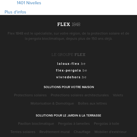
1401 Nivelles
Plus d'infos
FLEX
1848
Flex 1848 est le spécialiste, sur votre région, de la protection solaire et de
la pergola bioclimatique, depuis plus de 150 ans déjà.
LE GROUPE
FLEX
laloux-flex
.be
flex-pergola
.be
vivredehors
.be
SOLUTIONS POUR VOTRE MAISON
Protections solaires
Protections solaires architecturales
Volets
Motorisation & Domotique
Boîtes aux lettres
SOLUTIONS POUR LE JARDIN & LA TERRASSE
Pavillon bioclimatique
Pergolas à lamelles
Pergolas à toile
Tentes solaires
Revêtement mural
Chauffage
Mobilier d'extérieur