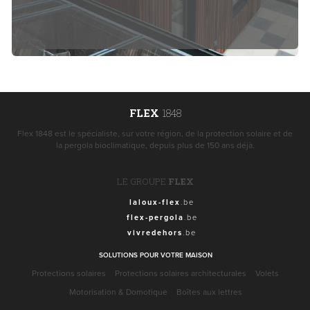
FLEX
1848
Flex 1848 est le spécialiste, sur votre région, de la protection solaire et de
la pergola bioclimatique, depuis plus de 150 ans déjà.
LE GROUPE
FLEX
laloux-flex
.be
flex-pergola
.be
vivredehors
.be
SOLUTIONS POUR VOTRE MAISON
Protections solaires
Protections solaires architecturales
Volets
Motorisation & Domotique
Boîtes aux lettres