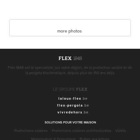
more photos
FLEX
1848
Flex 1848 est le spécialiste, sur votre région, de la protection solaire et de
la pergola bioclimatique, depuis plus de 150 ans déjà.
LE GROUPE
FLEX
laloux-flex
.be
flex-pergola
.be
vivredehors
.be
SOLUTIONS POUR VOTRE MAISON
Protections solaires
Protections solaires architecturales
Volets
Motorisation & Domotique
Boîtes aux lettres