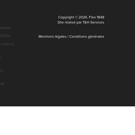
Copyright © 2026. Flex 1848
Site réalisé par T&H Services
bardées
VETEDY
Mentions légales
|
Conditions générales
vertical
m
um
NE