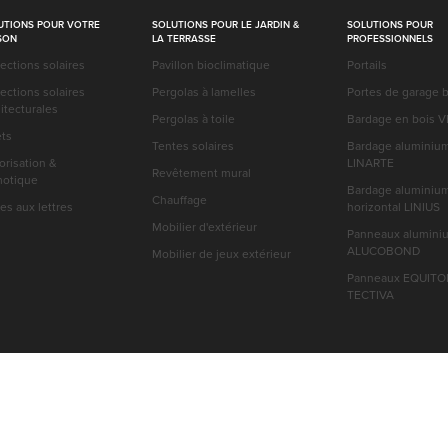
UTIONS POUR VOTRE
SOLUTIONS POUR LE JARDIN &
SOLUTIONS POUR
SON
LA TERRASSE
PROFESSIONNELS
ections solaires
Pavillon bioclimatique
Portails
ections solaires
Pergolas à lamelles
Portes de garage 
itecturales
Pergolas à toile
Bardage en bois 
ets
Tentes solaires
Bardage aluminium 
orisation &
LINARTE
Revêtement mural
otique
Bardage aluminiu
Chauffage
es aux lettres
horizontal LINIUS
Mobilier d'extérieur
Panneaux alumini
ALUCOBOND
Mobilier de jeux extérieur
Panneaux EQUITO
TECTIVA