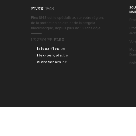
SOL
FLEX
1848
MAI
Flex 1848 est le spécialiste, sur votre région,
Prot
de la protection solaire et de la pergola
bioclimatique, depuis plus de 150 ans déjà.
Prot
arch
LE GROUPE
FLEX
Vol
laloux-flex
.be
Mot
Dom
flex-pergola
.be
vivredehors
.be
Boît